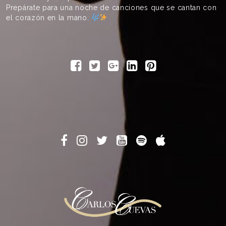
Prepárate para una noche de canciones que se cantan con
el corazón en la mano.