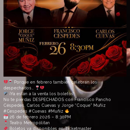
Porque en febrero también celebran los
despechados…
¡Ya están a la venta los boletos!
No te pierdas DESPECHADOS con Francisco Pancho
Céspedes, Carlos Cuevas y Jorge “Coque” Muñiz
#Cespedes #Cuevas #Muñiz
26 de febrero 2026 – 8:30PM
Teatro Metropólitan
Boletos ya disponibles en Ticketmaster